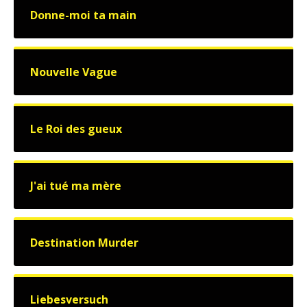
Donne-moi ta main
Nouvelle Vague
Le Roi des gueux
J'ai tué ma mère
Destination Murder
Liebesversuch