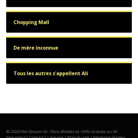
Chopping Mall
De mère inconnue
Tous les autres s'appellent Ali
© 2026 Film Stream VK : Films illimités et 100% Gratuits en VK
Streaming |
Contact
|
L'équipe
|
Plan du site
|
Mentions légales