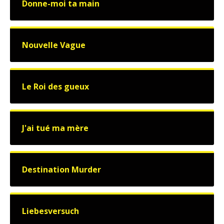
Donne-moi ta main
Nouvelle Vague
Le Roi des gueux
J'ai tué ma mère
Destination Murder
Liebesversuch