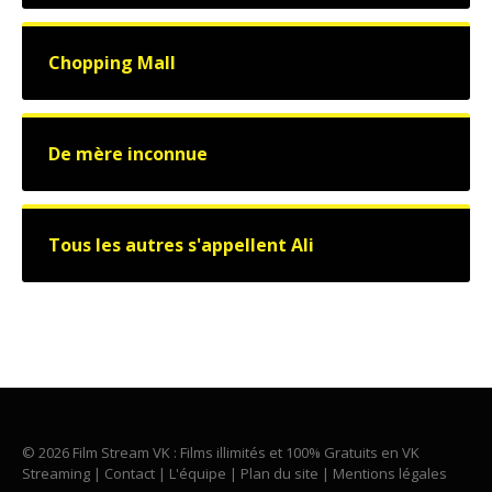
Chopping Mall
De mère inconnue
Tous les autres s'appellent Ali
© 2026 Film Stream VK : Films illimités et 100% Gratuits en VK
Streaming |
Contact
|
L'équipe
|
Plan du site
|
Mentions légales