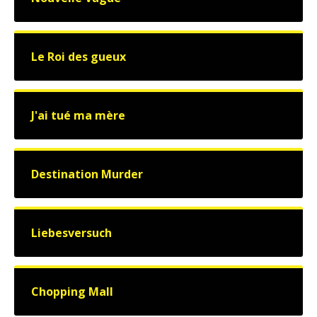
Le Roi des gueux
J'ai tué ma mère
Destination Murder
Liebesversuch
Chopping Mall