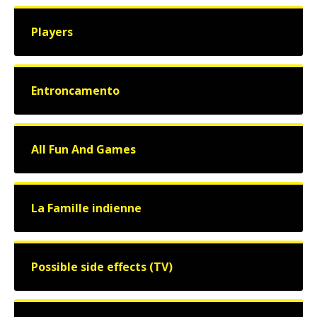
Players
Entroncamento
All Fun And Games
La Famille indienne
Possible side effects (TV)