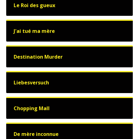
Le Roi des gueux
J'ai tué ma mère
Destination Murder
Liebesversuch
Chopping Mall
De mère inconnue