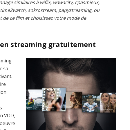
nnage similaires à wiflix, wawacity, cpasmieux,
, time2watch, sokrostream, papystreaming, ou
t de ce film et choisissez votre mode de
 en streaming gratuitement
eaming
r sa
ivant.
ire
ion
s
en VOD,
’oeuvre