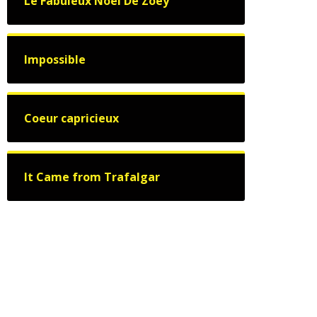
Le Fabuleux Noël De Zoey
Impossible
Coeur capricieux
It Came from Trafalgar