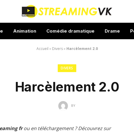
ue
Animation
Comédie dramatique
Drame
P
Accueil
»
Divers
»
Harcèlement 2.0
DIVERS
Harcèlement 2.0
BY
reaming fr
ou en téléchargement ? Découvrez sur