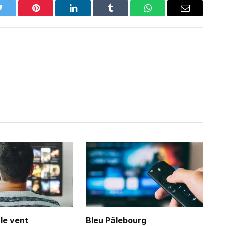
Twitter
Pinterest
LinkedIn
Tumblr
WhatsApp
Email
 le vent
Bleu Pâlebourg