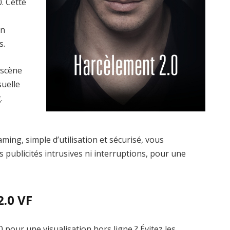
. Cette
un
s.
 scène
suelle
.
ming, simple d’utilisation et sécurisé, vous
s publicités intrusives ni interruptions, pour une
2.0 VF
pour une visualisation hors ligne ? Évitez les