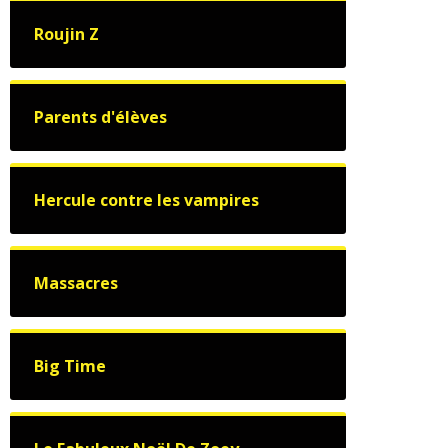
Roujin Z
Parents d'élèves
Hercule contre les vampires
Massacres
Big Time