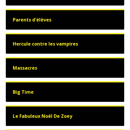
Parents d'élèves
Hercule contre les vampires
Massacres
Big Time
Le Fabuleux Noël De Zoey