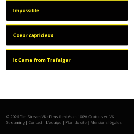
Impossible
Coeur capricieux
It Came from Trafalgar
© 2026 Film Stream VK : Films illimités et 100% Gratuits en VK
Streaming |
Contact
|
L'équipe
|
Plan du site
|
Mentions légales