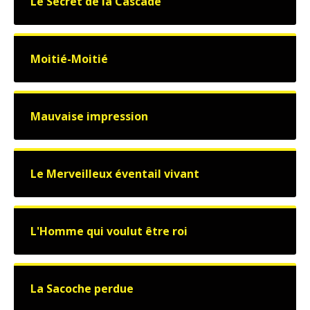
Le Secret de la Cascade
Moitié-Moitié
Mauvaise impression
Le Merveilleux éventail vivant
L'Homme qui voulut être roi
La Sacoche perdue