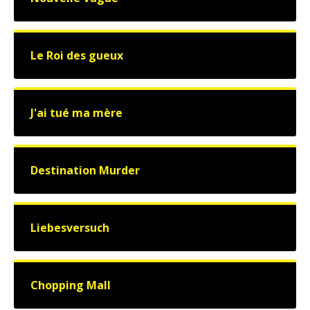
Le Roi des gueux
J'ai tué ma mère
Destination Murder
Liebesversuch
Chopping Mall