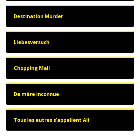
Destination Murder
Liebesversuch
Chopping Mall
De mère inconnue
Tous les autres s'appellent Ali