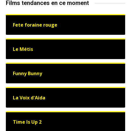
Films tendances en ce moment
Fete foraine rouge
Le Métis
Funny Bunny
La Voix d'Aida
Time Is Up 2