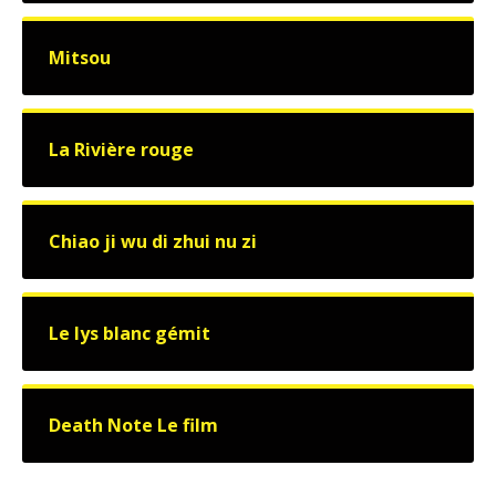
Mitsou
La Rivière rouge
Chiao ji wu di zhui nu zi
Le lys blanc gémit
Death Note Le film