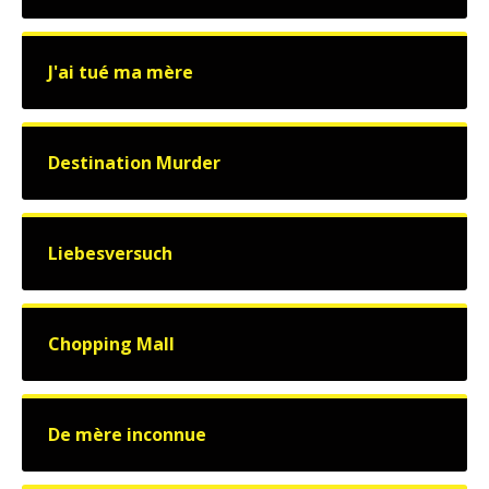
J'ai tué ma mère
Destination Murder
Liebesversuch
Chopping Mall
De mère inconnue