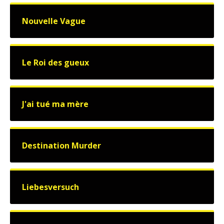
Nouvelle Vague
Le Roi des gueux
J'ai tué ma mère
Destination Murder
Liebesversuch