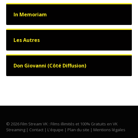
In Memoriam
Les Autres
Don Giovanni (Côté Diffusion)
© 2026 Film Stream VK : Films illimités et 100% Gratuits en VK
Streaming |
Contact
|
L'équipe
|
Plan du site
|
Mentions légales