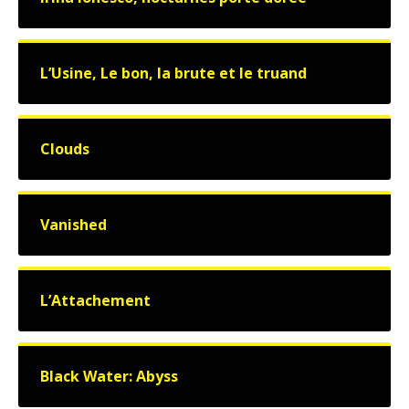
L’Usine, Le bon, la brute et le truand
Clouds
Vanished
L’Attachement
Black Water: Abyss