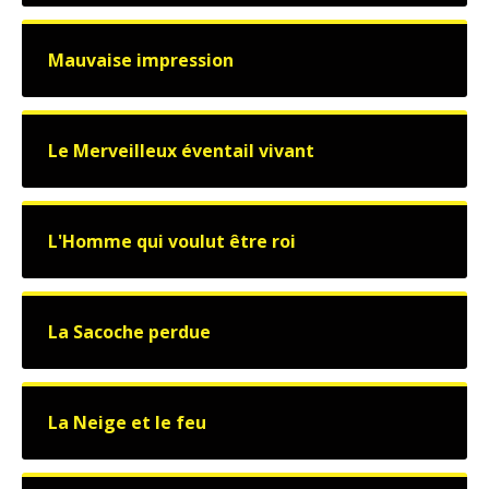
Mauvaise impression
Le Merveilleux éventail vivant
L'Homme qui voulut être roi
La Sacoche perdue
La Neige et le feu