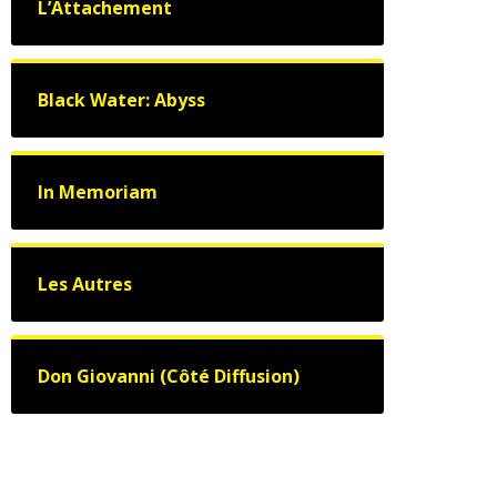
L’Attachement
Black Water: Abyss
In Memoriam
Les Autres
Don Giovanni (Côté Diffusion)