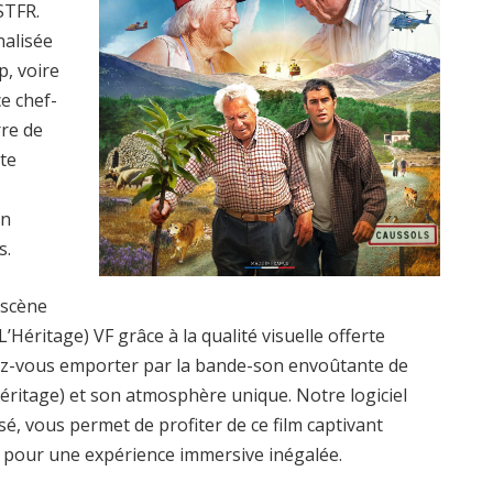
STFR.
nalisée
p, voire
e chef-
re de
tte
un
s.
 scène
’Héritage) VF grâce à la qualité visuelle offerte
ez-vous emporter par la bande-son envoûtante de
Héritage) et son atmosphère unique. Notre logiciel
isé, vous permet de profiter de ce film captivant
s, pour une expérience immersive inégalée.