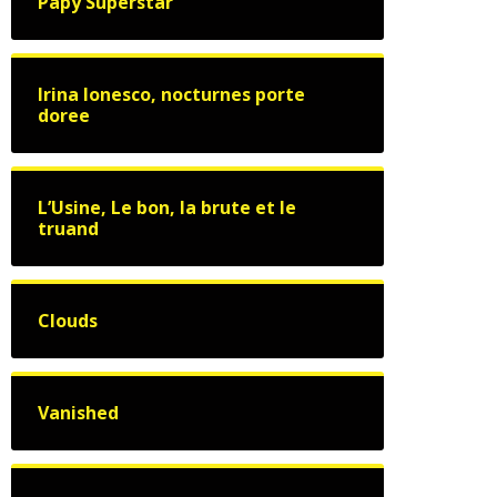
Papy Superstar
Irina Ionesco, nocturnes porte
doree
L’Usine, Le bon, la brute et le
truand
Clouds
Vanished