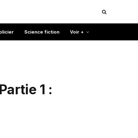
olicier
Science fiction
Voir +
artie 1 :