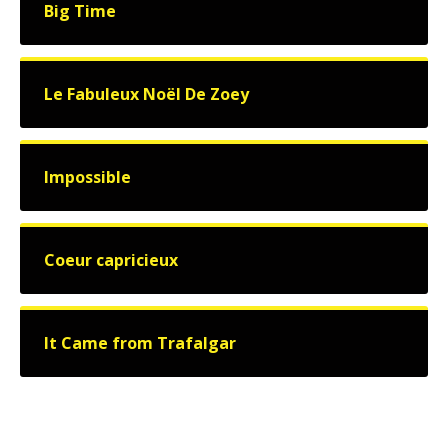
Big Time
Le Fabuleux Noël De Zoey
Impossible
Coeur capricieux
It Came from Trafalgar