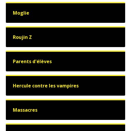
Moglie
Roujin Z
Parents d'élèves
Hercule contre les vampires
Massacres