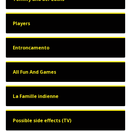
Players
Entroncamento
All Fun And Games
La Famille indienne
Possible side effects (TV)