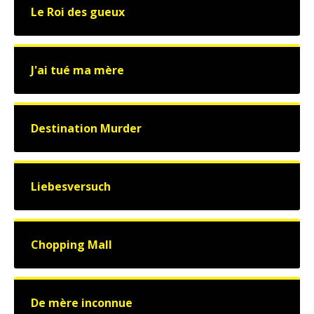
Le Roi des gueux
J'ai tué ma mère
Destination Murder
Liebesversuch
Chopping Mall
De mère inconnue