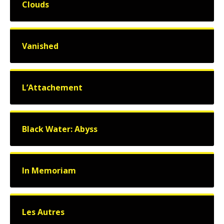
Clouds
Vanished
L’Attachement
Black Water: Abyss
In Memoriam
Les Autres