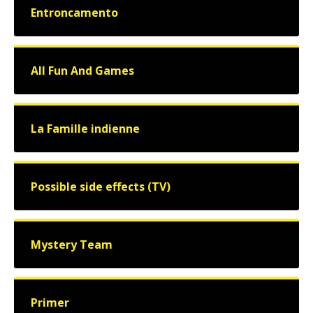
Entroncamento
All Fun And Games
La Famille indienne
Possible side effects (TV)
Mystery Team
Primer