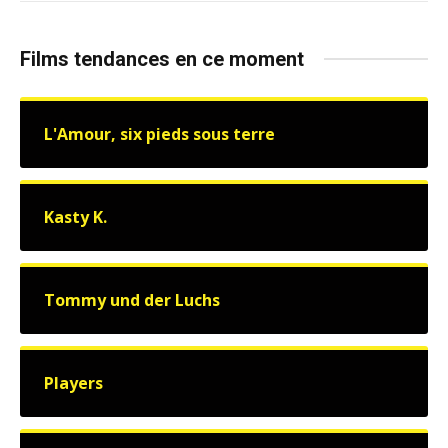
Films tendances en ce moment
L'Amour, six pieds sous terre
Kasty K.
Tommy und der Luchs
Players