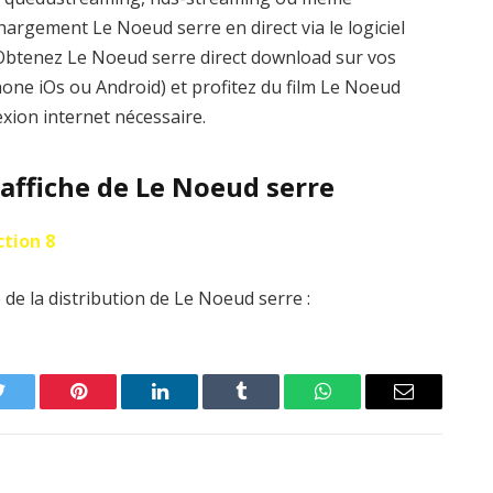
argement Le Noeud serre en direct via le logiciel
. Obtenez Le Noeud serre direct download sur vos
hone iOs ou Android) et profitez du film Le Noeud
xion internet nécessaire.
’affiche de Le Noeud serre
ction 8
de la distribution de Le Noeud serre :
Twitter
Pinterest
LinkedIn
Tumblr
WhatsApp
Email