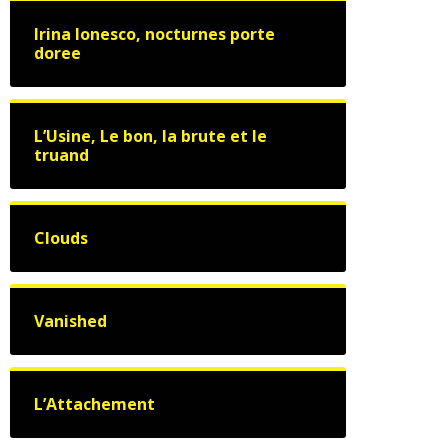
Irina Ionesco, nocturnes porte
doree
L’Usine, Le bon, la brute et le
truand
Clouds
Vanished
L’Attachement