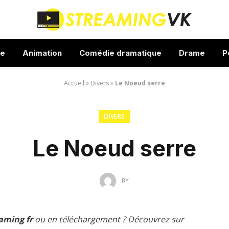
ue
Animation
Comédie dramatique
Drame
P
Accueil
»
Divers
»
Le Noeud serre
DIVERS
Le Noeud serre
BY
aming fr
ou en téléchargement ? Découvrez sur