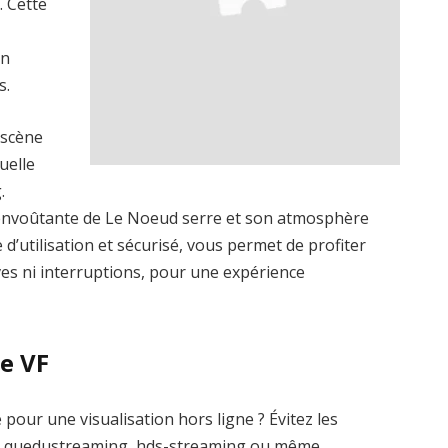
 Cette
un
s.
 scène
uelle
.
envoûtante de Le Noeud serre et son atmosphère
 d’utilisation et sécurisé, vous permet de profiter
ives ni interruptions, pour une expérience
e VF
our une visualisation hors ligne ? Évitez les
me quedustreaming, hds-streaming ou même