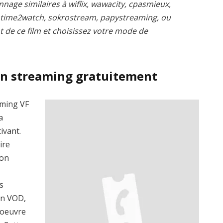
nnage similaires à wiflix, wawacity, cpasmieux,
, time2watch, sokrostream, papystreaming, ou
t de ce film et choisissez votre mode de
en streaming gratuitement
aming VF
a
ivant.
ire
ion
s
en VOD,
’oeuvre