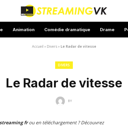
ue
Animation
Comédie dramatique
Drame
P
Accueil
»
Divers
»
Le Radar de vitesse
DIVERS
Le Radar de vitesse
BY
 streaming fr
ou en téléchargement ? Découvrez