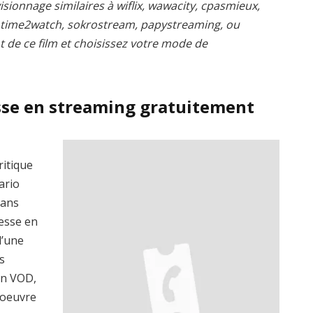
isionnage similaires à wiflix, wawacity, cpasmieux,
, time2watch, sokrostream, papystreaming, ou
t de ce film et choisissez votre mode de
sse en streaming gratuitement
ritique
ario
dans
tesse en
d’une
s
en VOD,
’oeuvre