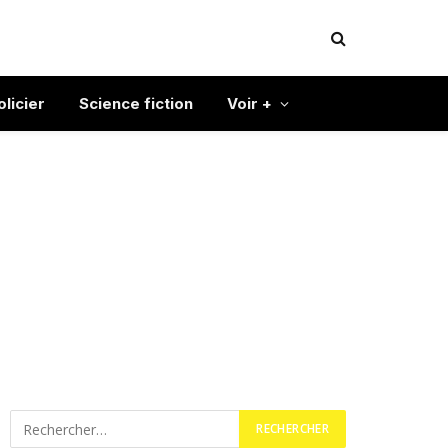
olicier
Science fiction
Voir +