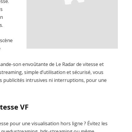
sse.
es
un
s.
 scène
é
bande-son envoûtante de Le Radar de vitesse et
treaming, simple d’utilisation et sécurisé, vous
s publicités intrusives ni interruptions, pour une
itesse VF
sse pour une visualisation hors ligne ? Évitez les
me quedustreaming, hds-streaming ou même