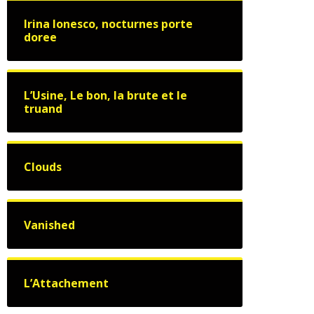
Irina Ionesco, nocturnes porte
doree
L’Usine, Le bon, la brute et le
truand
Clouds
Vanished
L’Attachement