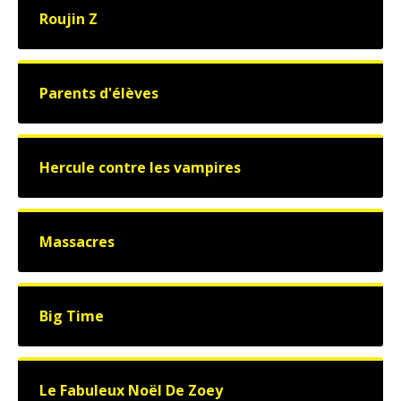
Roujin Z
Parents d'élèves
Hercule contre les vampires
Massacres
Big Time
Le Fabuleux Noël De Zoey