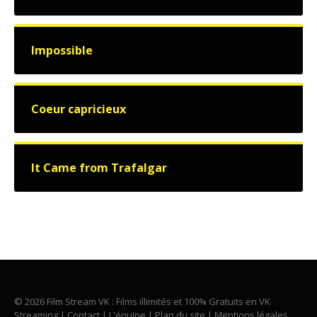
Impossible
Coeur capricieux
It Came from Trafalgar
© 2026 Film Stream VK : Films illimités et 100% Gratuits en VK
Streaming |
Contact
|
L'équipe
|
Plan du site
|
Mentions légales