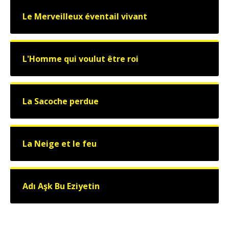
Le Merveilleux éventail vivant
L'Homme qui voulut être roi
La Sacoche perdue
La Neige et le feu
Adı Aşk Bu Eziyetin