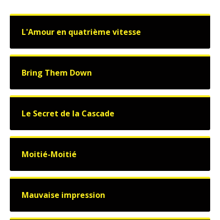
L'Amour en quatrième vitesse
Bring Them Down
Le Secret de la Cascade
Moitié-Moitié
Mauvaise impression