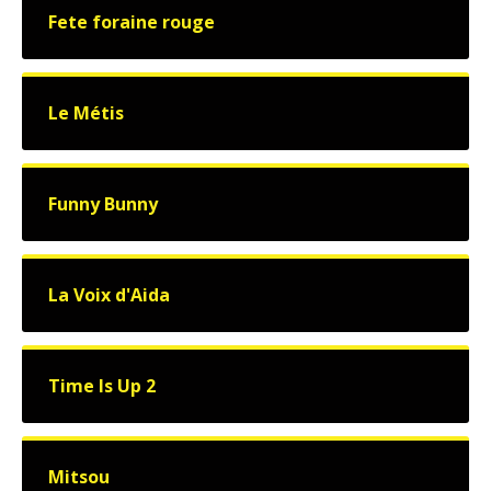
Fete foraine rouge
Le Métis
Funny Bunny
La Voix d'Aida
Time Is Up 2
Mitsou