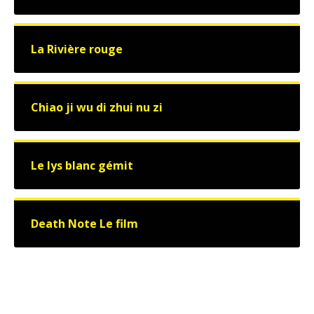
La Rivière rouge
Chiao ji wu di zhui nu zi
Le lys blanc gémit
Death Note Le film