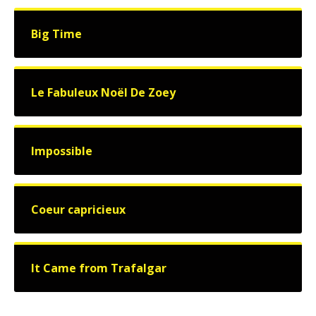
Big Time
Le Fabuleux Noël De Zoey
Impossible
Coeur capricieux
It Came from Trafalgar