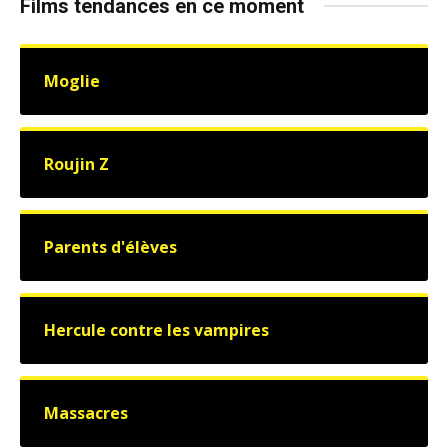
Films tendances en ce moment
Moglie
Roujin Z
Parents d'élèves
Hercule contre les vampires
Massacres