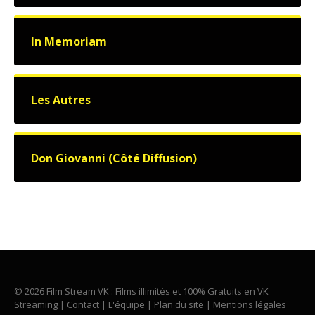
In Memoriam
Les Autres
Don Giovanni (Côté Diffusion)
© 2026 Film Stream VK : Films illimités et 100% Gratuits en VK
Streaming |
Contact
|
L'équipe
|
Plan du site
|
Mentions légales