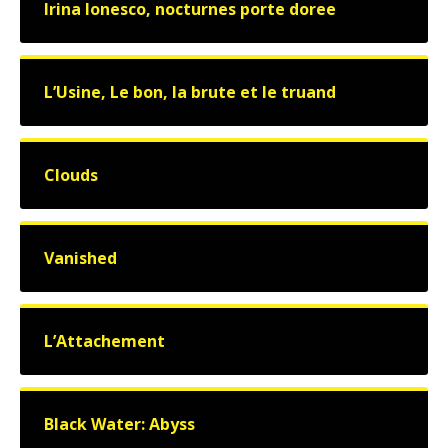
Irina Ionesco, nocturnes porte doree
L’Usine, Le bon, la brute et le truand
Clouds
Vanished
L’Attachement
Black Water: Abyss