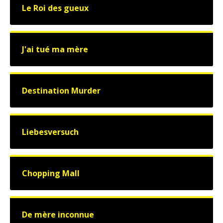
Le Roi des gueux
J'ai tué ma mère
Destination Murder
Liebesversuch
Chopping Mall
De mère inconnue