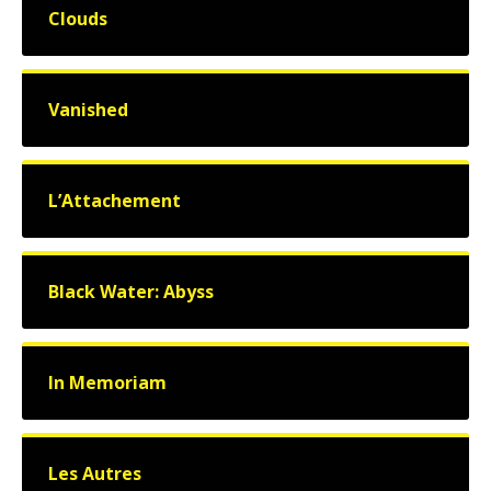
Clouds
Vanished
L’Attachement
Black Water: Abyss
In Memoriam
Les Autres