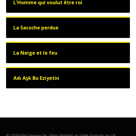
L'Homme qui voulut être roi
La Sacoche perdue
La Neige et le feu
Adı Aşk Bu Eziyetin
© 2026 Film Stream VK : Films illimités et 100% Gratuits en VK