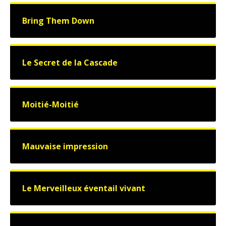
Bring Them Down
Le Secret de la Cascade
Moitié-Moitié
Mauvaise impression
Le Merveilleux éventail vivant