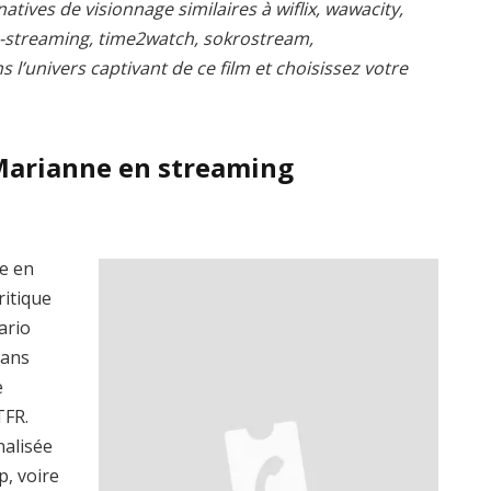
atives de visionnage similaires à wiflix, wawacity,
s-streaming, time2watch, sokrostream,
l’univers captivant de ce film et choisissez votre
 Marianne en streaming
ne en
ritique
ario
dans
e
TFR.
nalisée
p, voire