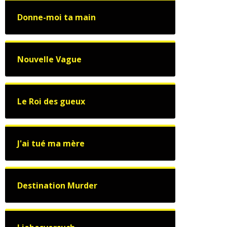
Donne-moi ta main
Nouvelle Vague
Le Roi des gueux
J'ai tué ma mère
Destination Murder