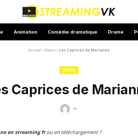
ue
Animation
Comédie dramatique
Drame
P
Accueil
»
Divers
»
Les Caprices de Marianne
DIVERS
s Caprices de Maria
BY
ne en streaming fr
ou en téléchargement ?