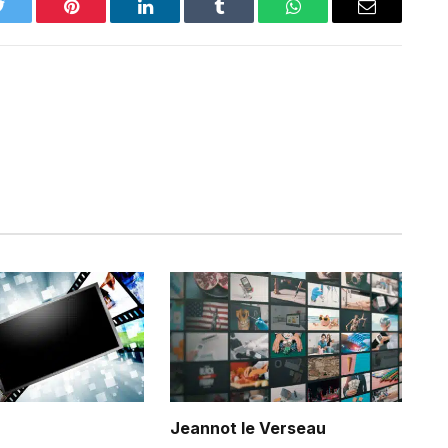
Twitter
Pinterest
LinkedIn
Tumblr
WhatsApp
Email
Jeannot le Verseau