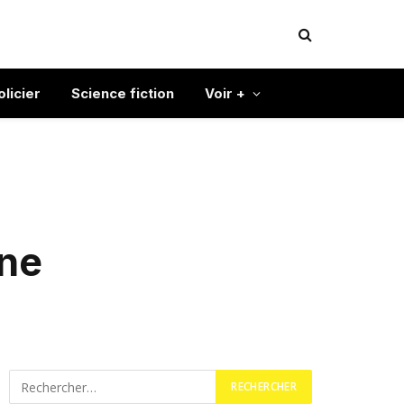
olicier
Science fiction
Voir +
nne