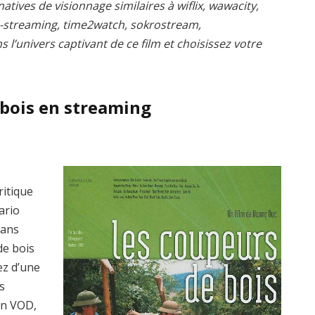
atives de visionnage similaires à wiflix, wawacity,
s-streaming, time2watch, sokrostream,
l’univers captivant de ce film et choisissez votre
 bois en streaming
n
ritique
ario
dans
de bois
ez d’une
s
en VOD,