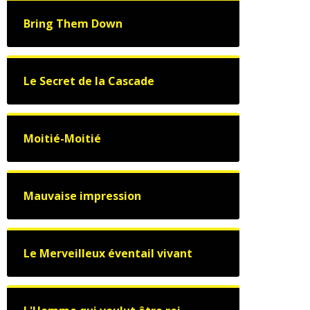
Bring Them Down
Le Secret de la Cascade
Moitié-Moitié
Mauvaise impression
Le Merveilleux éventail vivant