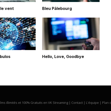
 le vent
Bleu Pâlebourg
bulos
Hello, Love, Goodbye
ilms illimités et 100% Gratuits en VK Streaming |
Contact
|
L'équipe
|
Plan d