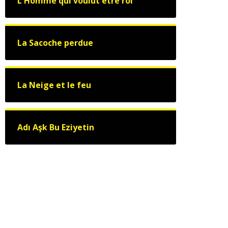
L'Homme qui voulut être roi
La Sacoche perdue
La Neige et le feu
Adı Aşk Bu Eziyetin