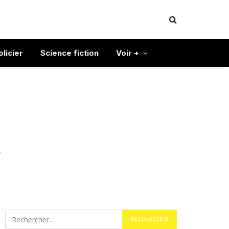
olicier
Science fiction
Voir +
s