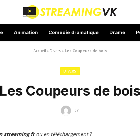
ue
Animation
Comédie dramatique
Drame
P
Accueil
»
Divers
»
Les Coupeurs de bois
DIVERS
Les Coupeurs de boi
BY
n streaming fr
ou en téléchargement ?