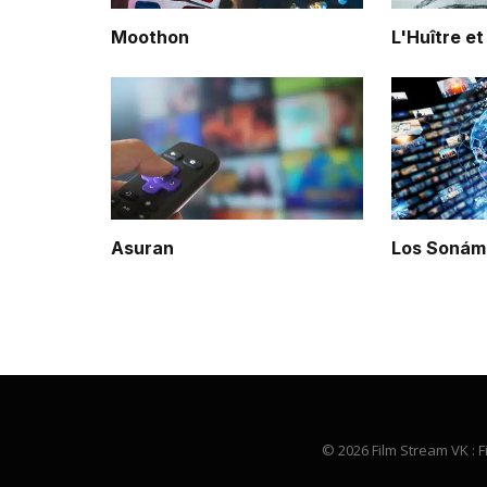
Moothon
L'Huître et
Asuran
Los Sonám
© 2026 Film Stream VK : F