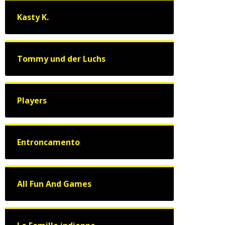
Kasty K.
Tommy und der Luchs
Players
Entroncamento
All Fun And Games