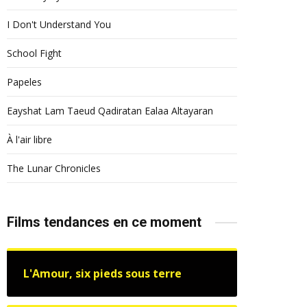
I Don't Understand You
School Fight
Papeles
Eayshat Lam Taeud Qadiratan Ealaa Altayaran
À l'air libre
The Lunar Chronicles
Films tendances en ce moment
L'Amour, six pieds sous terre