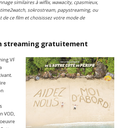
nnage similaires à wiflix, wawacity, cpasmieux,
, time2watch, sokrostream, papystreaming, ou
t de ce film et choisissez votre mode de
n streaming gratuitement
ming VF
a
ivant.
ire
on
s
en VOD,
’oeuvre