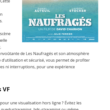
 Cette
un
s.
 scène
elle
.
envoûtante de Les Naufragés et son atmosphère
 d’utilisation et sécurisé, vous permet de profiter
ives ni interruptions, pour une expérience
s VF
our une visualisation hors ligne ? Évitez les
me quedustreaming, hds-streaming ou même