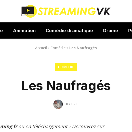
ue
Animation
Comédie dramatique
Drame
P
Accueil
»
Comédie
»
Les Naufragés
COMÉDIE
Les Naufragés
BY
ERIC
aming fr
ou en téléchargement ? Découvrez sur