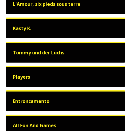
L'Amour, six pieds sous terre
Kasty K.
Tommy und der Luchs
Players
Entroncamento
All Fun And Games