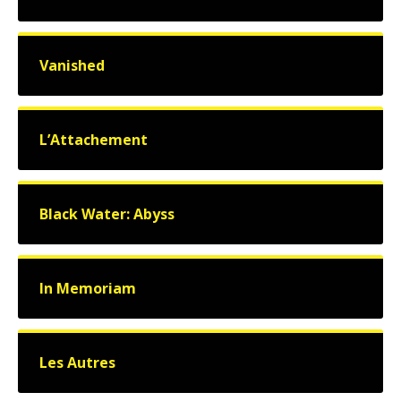
Vanished
L’Attachement
Black Water: Abyss
In Memoriam
Les Autres