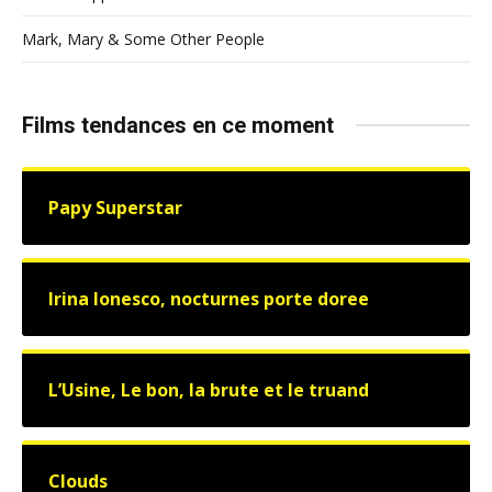
Mark, Mary & Some Other People
Films tendances en ce moment
Papy Superstar
Irina Ionesco, nocturnes porte doree
L’Usine, Le bon, la brute et le truand
Clouds