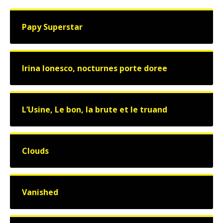
Papy Superstar
Irina Ionesco, nocturnes porte doree
L’Usine, Le bon, la brute et le truand
Clouds
Vanished