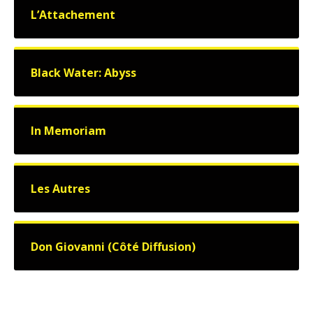
L’Attachement
Black Water: Abyss
In Memoriam
Les Autres
Don Giovanni (Côté Diffusion)