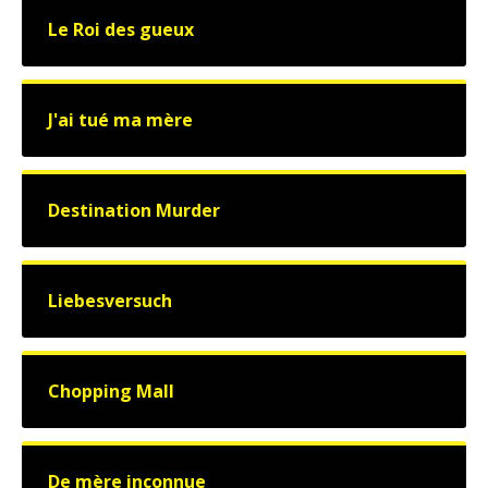
Le Roi des gueux
J'ai tué ma mère
Destination Murder
Liebesversuch
Chopping Mall
De mère inconnue