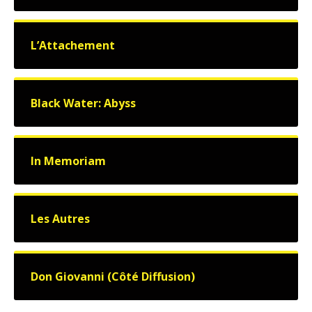
L’Attachement
Black Water: Abyss
In Memoriam
Les Autres
Don Giovanni (Côté Diffusion)