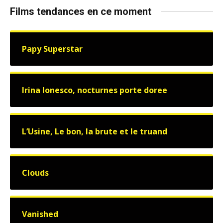
Films tendances en ce moment
Papy Superstar
Irina Ionesco, nocturnes porte doree
L’Usine, Le bon, la brute et le truand
Clouds
Vanished