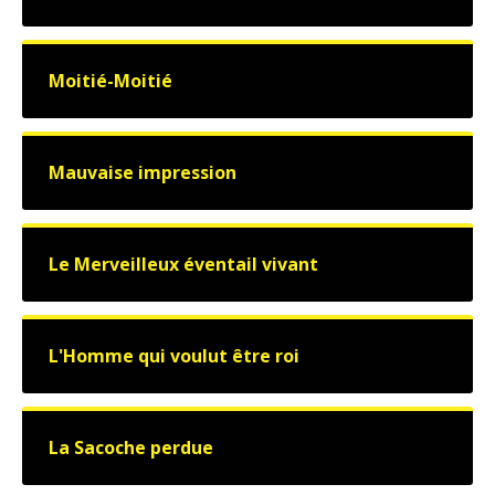
Moitié-Moitié
Mauvaise impression
Le Merveilleux éventail vivant
L'Homme qui voulut être roi
La Sacoche perdue