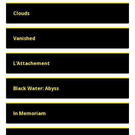
Clouds
Vanished
L’Attachement
Black Water: Abyss
In Memoriam