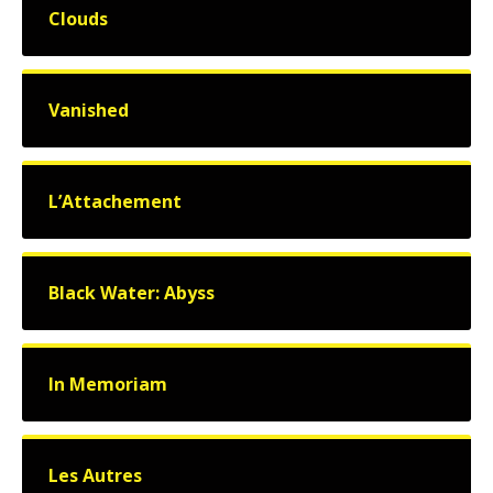
Clouds
Vanished
L’Attachement
Black Water: Abyss
In Memoriam
Les Autres