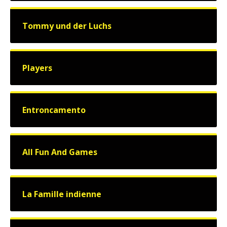
Tommy und der Luchs
Players
Entroncamento
All Fun And Games
La Famille indienne