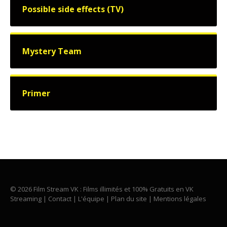
Possible side effects (TV)
Mystery Team
Primer
© 2026 Film Stream VK : Films illimités et 100% Gratuits en VK
Streaming |
Contact
|
L'équipe
|
Plan du site
|
Mentions légales