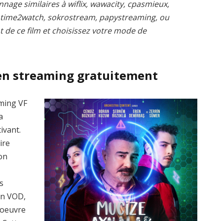
nnage similaires à wiflix, wawacity, cpasmieux,
, time2watch, sokrostream, papystreaming, ou
t de ce film et choisissez votre mode de
en streaming gratuitement
aming VF
a
ivant.
ire
on
s
en VOD,
’oeuvre