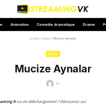
ue
Animation
Comédie dramatique
Drame
P
Accueil
»
Divers
»
Mucize Aynalar
DIVERS
Mucize Aynalar
BY
eaming fr
ou en téléchargement ? Découvrez sur