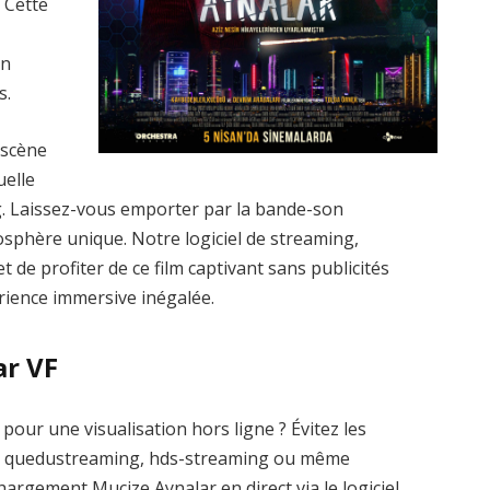
 Cette
un
s.
 scène
uelle
g. Laissez-vous emporter par la bande-son
sphère unique. Notre logiciel de streaming,
t de profiter de ce film captivant sans publicités
érience immersive inégalée.
ar VF
our une visualisation hors ligne ? Évitez les
me quedustreaming, hds-streaming ou même
argement Mucize Aynalar en direct via le logiciel