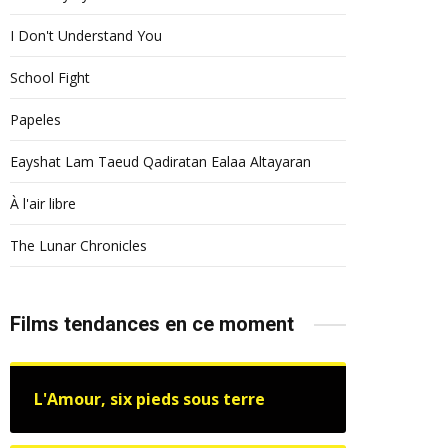
I Don't Understand You
School Fight
Papeles
Eayshat Lam Taeud Qadiratan Ealaa Altayaran
À l'air libre
The Lunar Chronicles
Films tendances en ce moment
L'Amour, six pieds sous terre