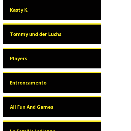
Kasty K.
Tommy und der Luchs
Players
Entroncamento
All Fun And Games