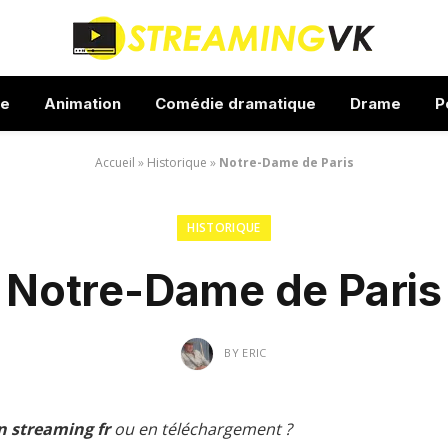
ue
Animation
Comédie dramatique
Drame
P
Accueil
»
Historique
»
Notre-Dame de Paris
HISTORIQUE
Notre-Dame de Paris
BY
ERIC
n streaming fr
ou en téléchargement ?