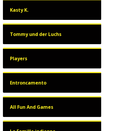
Kasty K.
Tommy und der Luchs
Players
Entroncamento
All Fun And Games