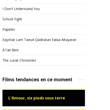
I Don't Understand You
School Fight
Papeles
Eayshat Lam Taeud Qadiratan Ealaa Altayaran
À l'air libre
The Lunar Chronicles
Films tendances en ce moment
L'Amour, six pieds sous terre