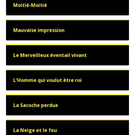
Moitié-Moitié
Mauvaise impression
Le Merveilleux éventail vivant
L'Homme qui voulut être roi
La Sacoche perdue
La Neige et le feu