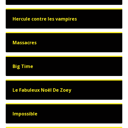
Hercule contre les vampires
Massacres
Big Time
Le Fabuleux Noël De Zoey
Impossible