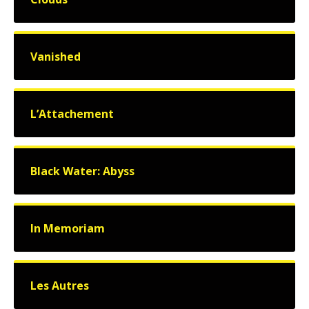
Vanished
L’Attachement
Black Water: Abyss
In Memoriam
Les Autres