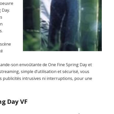
’oeuvre
 Day.
es
un
s.
 scène
té
bande-son envoûtante de One Fine Spring Day et
treaming, simple d’utilisation et sécurisé, vous
s publicités intrusives ni interruptions, pour une
ng Day VF