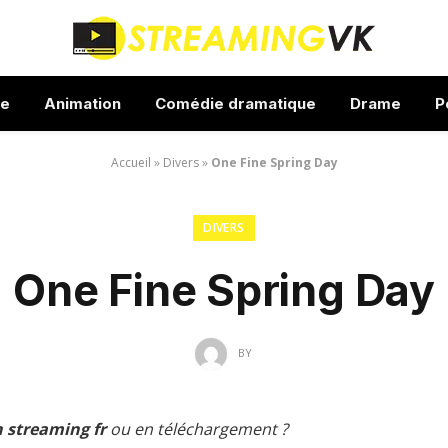
ue
Animation
Comédie dramatique
Drame
P
Accueil
»
Divers
»
One Fine Spring Day
DIVERS
One Fine Spring Day
BY
 streaming fr
ou en téléchargement ?