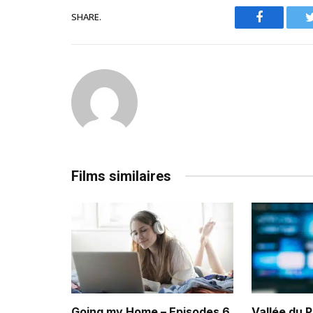
SHARE.
Facebook
Films similaires
Going my Home – Episodes 6
Vallée du 