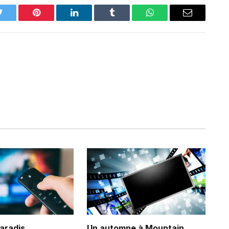
Twitter
Pinterest
LinkedIn
Tumblr
WhatsApp
Email
Paradis
Un automne à Mountain