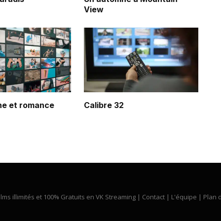
View
ine et romance
Calibre 32
ilms illimités et 100% Gratuits en VK Streaming |
Contact
|
L'équipe
|
Plan d