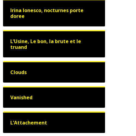
Irina Ionesco, nocturnes porte
doree
L’Usine, Le bon, la brute et le
truand
Clouds
Vanished
L’Attachement