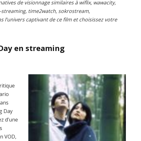
atives de visionnage similaires à wiflix, wawacity,
s-streaming, time2watch, sokrostream,
l’univers captivant de ce film et choisissez votre
 Day en streaming
ritique
ario
dans
ng Day
ez d’une
s
en VOD,