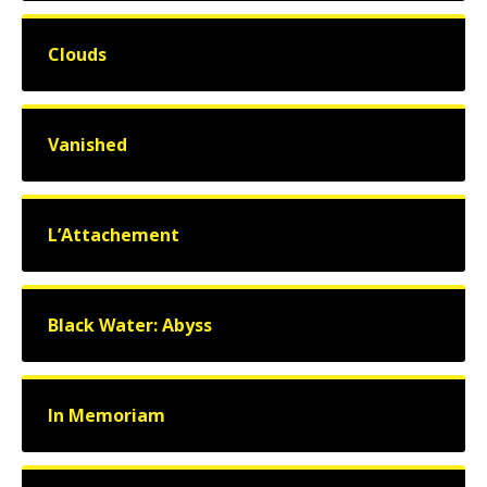
Clouds
Vanished
L’Attachement
Black Water: Abyss
In Memoriam